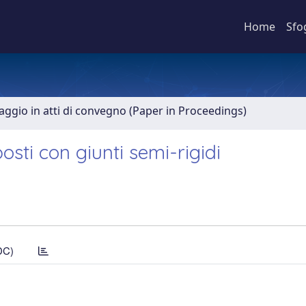
Home
Sfo
aggio in atti di convegno (Paper in Proceedings)
osti con giunti semi-rigidi
DC)