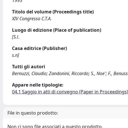
1993
Titolo del volume (Proceedings title)
XIV Congresso C.T.A.
Luogo di edizione (Place of publication)
[S.l.
Casa editrice (Publisher)
s.n]
Tutti gli autori
Bernuzzi, Claudio; Zandonini, Riccardo; S., Noe'; F., Benuss
Appare nelle tipologie:
04.1 Saggio in atti di convegno (Paper in Proceedings
File in questo prodotto:
Non ci sono file associati a questo prodotto.