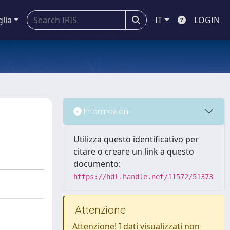
glia
IT
LOGIN
Informazioni
Utilizza questo identificativo per
citare o creare un link a questo
documento:
https://hdl.handle.net/11572/51373
Attenzione
Attenzione! I dati visualizzati non