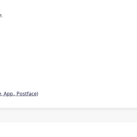
e.
e, App., Postface)