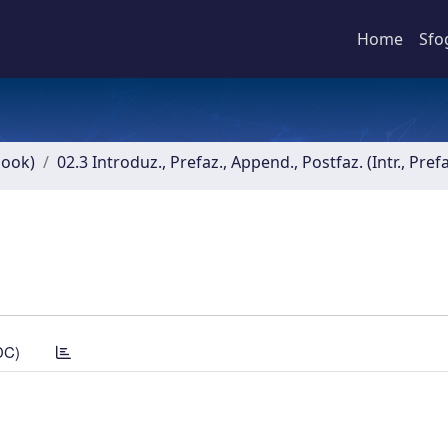
Home
Sfo
book)
02.3 Introduz., Prefaz., Append., Postfaz. (Intr., Pref
DC)