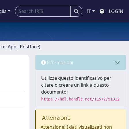
glia
IT
LOGIN
ace, App., Postface)
Informazioni
Utilizza questo identificativo per
citare o creare un link a questo
documento:
https://hdl.handle.net/11572/51312
Attenzione
Attenzione! I dati visualizzati non