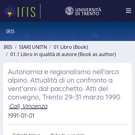
IRIS
IRIS
SIARI UNITN
01 Libro (Book)
01.1 Libro in qualità di autore (Book as author)
Autonomia e regionalismo nell'arco
alpino. Attualità di un confronto a
vent'anni dal pacchetto. Atti del
convegno, Trento 29-31 marzo 1990
Calì, Vincenzo
1991-01-01
Scheda breve