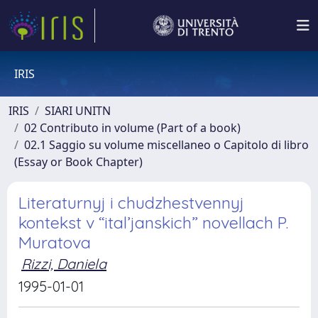
IRIS
IRIS
SIARI UNITN
02 Contributo in volume (Part of a book)
02.1 Saggio su volume miscellaneo o Capitolo di libro
(Essay or Book Chapter)
Literaturnyj i chudzhestvennyj
kontekst v “ital’janskich” novellach P.
Muratova
Rizzi, Daniela
1995-01-01