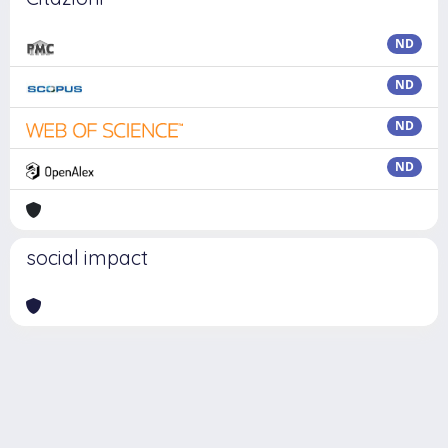
ND
ND
ND
ND
social impact
Powered by
IRIS
-
about IRIS
-
Utilizzo dei cookie
Copyright © 2026