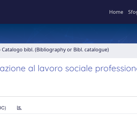
Home
Sfo
o Catalogo bibl. (Bibliography or Bibl. catalogue)
azione al lavoro sociale profession
DC)