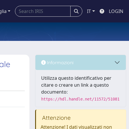
glia
IT
LOGIN
ale
Informazioni
Utilizza questo identificativo per
citare o creare un link a questo
documento:
https://hdl.handle.net/11572/51081
Attenzione
Attenzione! I dati visualizzati non