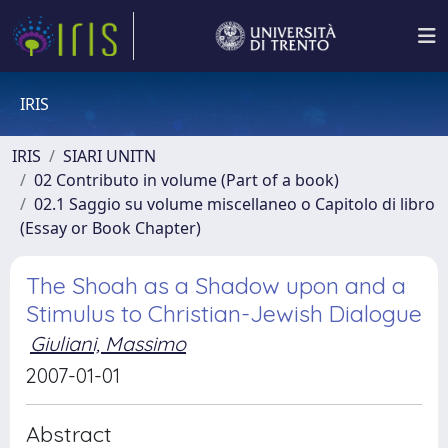
IRIS
IRIS
SIARI UNITN
02 Contributo in volume (Part of a book)
02.1 Saggio su volume miscellaneo o Capitolo di libro
(Essay or Book Chapter)
The Shoah as a Shadow upon and a
Stimulus to Christian-Jewish Dialogue
Giuliani, Massimo
2007-01-01
Abstract