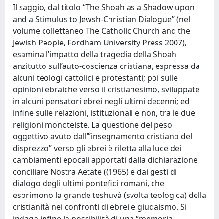
Il saggio, dal titolo “The Shoah as a Shadow upon
and a Stimulus to Jewsh-Christian Dialogue” (nel
volume collettaneo The Catholic Church and the
Jewish People, Fordham University Press 2007),
esamina l’impatto della tragedia della Shoah
anzitutto sull’auto-coscienza cristiana, espressa da
alcuni teologi cattolici e protestanti; poi sulle
opinioni ebraiche verso il cristianesimo, sviluppate
in alcuni pensatori ebrei negli ultimi decenni; ed
infine sulle relazioni, istituzionali e non, tra le due
religioni monoteiste. La questione del peso
oggettivo avuto dall’”insegnamento cristiano del
disprezzo” verso gli ebrei è riletta alla luce dei
cambiamenti epocali apportati dalla dichiarazione
conciliare Nostra Aetate ((1965) e dai gesti di
dialogo degli ultimi pontefici romani, che
esprimono la grande teshuvà (svolta teologica) della
cristianità nei confronti di ebrei e giudaismo. Si
indaga infine la possibilità di una “memoria