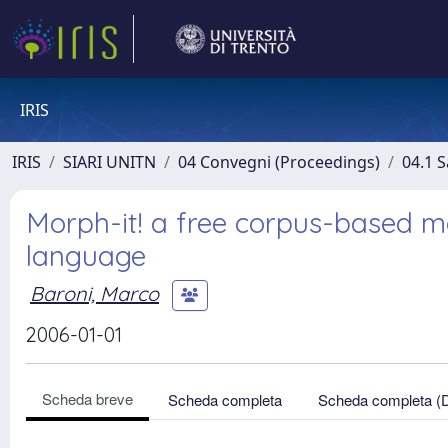
IRIS
IRIS
SIARI UNITN
04 Convegni (Proceedings)
04.1 S
Morph-it! a free corpus-based mo
language
Baroni, Marco
2006-01-01
Scheda breve
Scheda completa
Scheda completa (