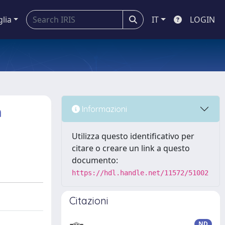
glia
IT
LOGIN
n
Informazioni
Utilizza questo identificativo per
citare o creare un link a questo
documento:
https://hdl.handle.net/11572/51002
Citazioni
ND