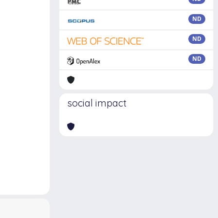
ND
ND
ND
social impact