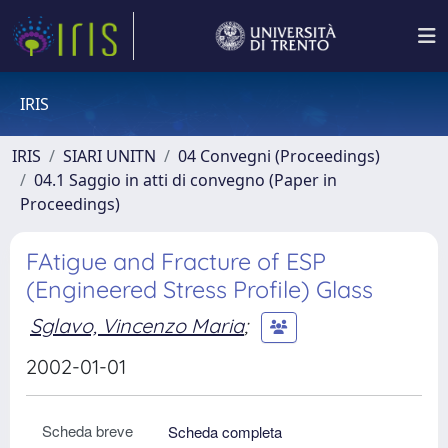
IRIS
IRIS
SIARI UNITN
04 Convegni (Proceedings)
04.1 Saggio in atti di convegno (Paper in
Proceedings)
FAtigue and Fracture of ESP
(Engineered Stress Profile) Glass
Sglavo, Vincenzo Maria
;
2002-01-01
Scheda breve
Scheda completa