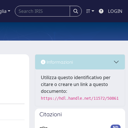
glia
IT
LOGIN
Informazioni
Utilizza questo identificativo per
citare o creare un link a questo
documento:
https://hdl.handle.net/11572/50861
Citazioni
ND