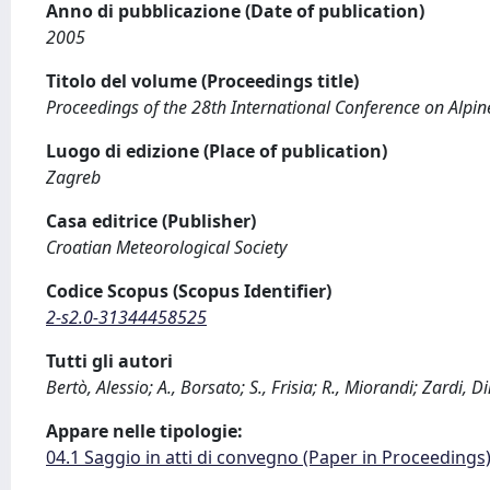
Anno di pubblicazione (Date of publication)
2005
Titolo del volume (Proceedings title)
Proceedings of the 28th International Conference on Alp
Luogo di edizione (Place of publication)
Zagreb
Casa editrice (Publisher)
Croatian Meteorological Society
Codice Scopus (Scopus Identifier)
2-s2.0-31344458525
Tutti gli autori
Bertò, Alessio; A., Borsato; S., Frisia; R., Miorandi; Zardi, D
Appare nelle tipologie:
04.1 Saggio in atti di convegno (Paper in Proceedings