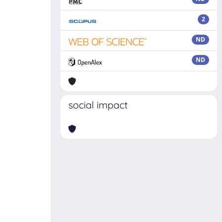
2
ND
ND
social impact