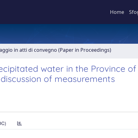
Home
Sfo
aggio in atti di convegno (Paper in Proceedings)
ecipitated water in the Province of
d discussion of measurements
DC)