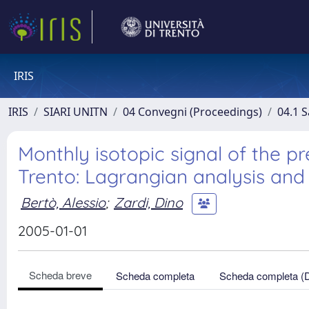
IRIS
IRIS
SIARI UNITN
04 Convegni (Proceedings)
04.1 S
Monthly isotopic signal of the pr
Trento: Lagrangian analysis an
Bertò, Alessio
;
Zardi, Dino
2005-01-01
Scheda breve
Scheda completa
Scheda completa (