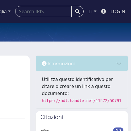
glia
IT
LOGIN
Informazioni
Utilizza questo identificativo per
citare o creare un link a questo
documento:
https://hdl.handle.net/11572/50791
Citazioni
ND