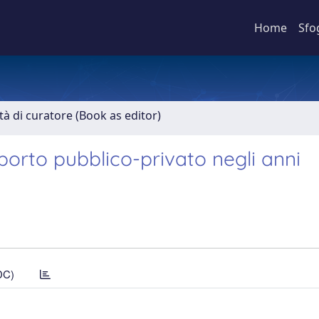
Home
Sfo
ità di curatore (Book as editor)
apporto pubblico-privato negli anni
DC)