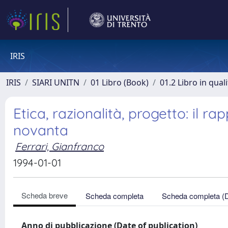
IRIS
IRIS
SIARI UNITN
01 Libro (Book)
01.2 Libro in qual
Etica, razionalità, progetto: il r
novanta
Ferrari, Gianfranco
1994-01-01
Scheda breve
Scheda completa
Scheda completa (
Anno di pubblicazione (Date of publication)