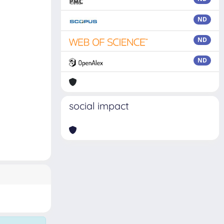
ND
ND
ND
social impact