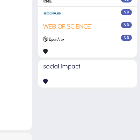
ND
ND
ND
social impact