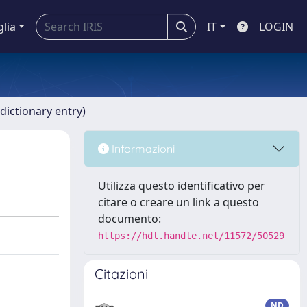
glia
IT
LOGIN
dictionary entry)
Informazioni
Utilizza questo identificativo per
citare o creare un link a questo
documento:
https://hdl.handle.net/11572/50529
Citazioni
ND