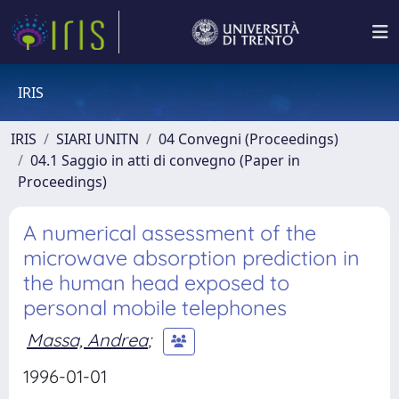
IRIS
IRIS
SIARI UNITN
04 Convegni (Proceedings)
04.1 Saggio in atti di convegno (Paper in
Proceedings)
A numerical assessment of the
microwave absorption prediction in
the human head exposed to
personal mobile telephones
Massa, Andrea
;
1996-01-01