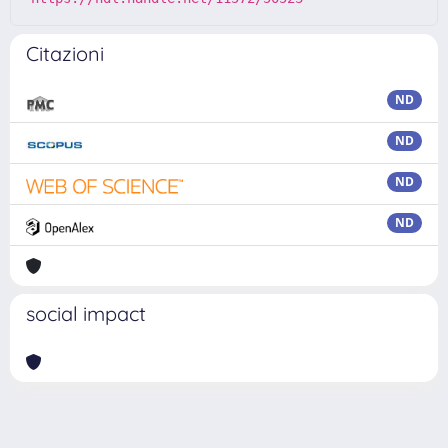
Citazioni
ND
ND
ND
ND
social impact