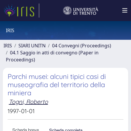
IRIS
IRIS
SIARI UNITN
04 Convegni (Proceedings)
04.1 Saggio in atti di convegno (Paper in
Proceedings)
Parchi musei: alcuni tipici casi di
museografia del territorio della
miniera
Togni, Roberto
1997-01-01
Scheda breve
Scheda completa