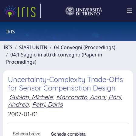
IRIS
IRIS
SIARI UNITN
04 Convegni (Proceedings)
04.1 Saggio in atti di convegno (Paper in
Proceedings)
Uncertainty-Complexity Trade-Offs
for Sensor Compensation Design
Gubian, Michele
;
Marconato, Anna
;
Boni,
Andrea
;
Petri, Dario
2007-01-01
Scheda breve
Scheda completa