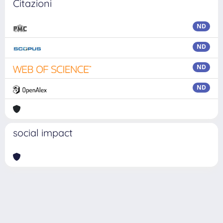
Citazioni
ND
ND
ND
ND
social impact
Powered by
IRIS
-
about IRIS
-