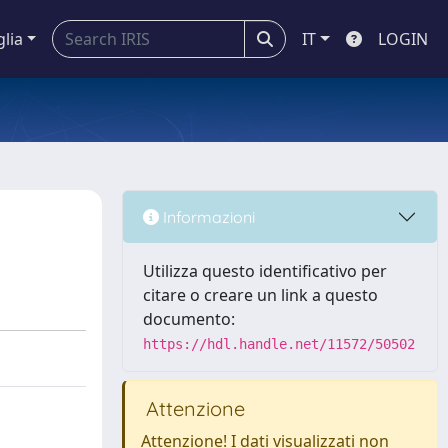
glia
IT
LOGIN
Informazioni
Utilizza questo identificativo per
citare o creare un link a questo
documento:
https://hdl.handle.net/11572/50502
Attenzione
Attenzione! I dati visualizzati non