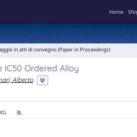
Home
Sfo
aggio in atti di convegno (Paper in Proceedings)
e IC50 Ordered Alloy
nari, Alberto
DC)