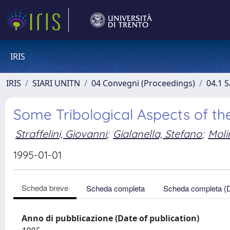
IRIS
IRIS
SIARI UNITN
04 Convegni (Proceedings)
04.1 S
Some Tribological Aspects of th
Straffelini, Giovanni
;
Gialanella, Stefano
;
Moli
1995-01-01
Scheda breve
Scheda completa
Scheda completa (
Anno di pubblicazione (Date of publication)