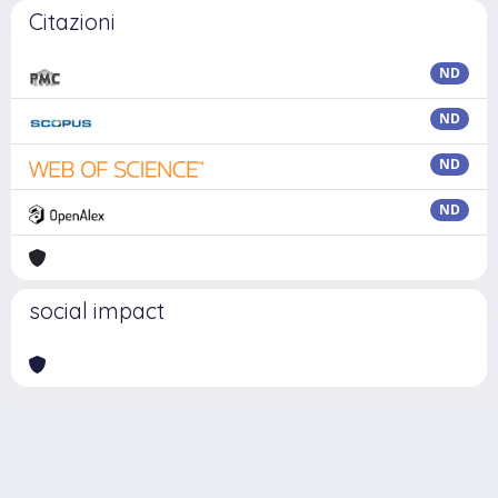
Citazioni
ND
ND
ND
ND
social impact
Powered by
IRIS
-
about IRIS
-