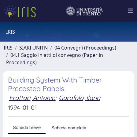
IRIS
IRIS
SIARI UNITN
04 Convegni (Proceedings)
04.1 Saggio in atti di convegno (Paper in
Proceedings)
Building System With Timber
Precasted Panels
Frattari, Antonio
;
Garofolo, Ilaria
1994-01-01
Scheda breve
Scheda completa