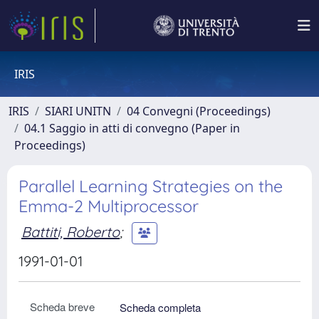
IRIS
IRIS
SIARI UNITN
04 Convegni (Proceedings)
04.1 Saggio in atti di convegno (Paper in
Proceedings)
Parallel Learning Strategies on the
Emma-2 Multiprocessor
Battiti, Roberto
;
1991-01-01
Scheda breve
Scheda completa