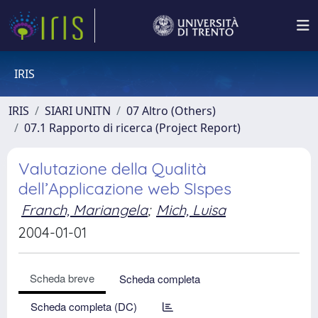
IRIS
IRIS
SIARI UNITN
07 Altro (Others)
07.1 Rapporto di ricerca (Project Report)
Valutazione della Qualità
dell’Applicazione web SIspes
Franch, Mariangela
;
Mich, Luisa
2004-01-01
Scheda breve
Scheda completa
Scheda completa (DC)