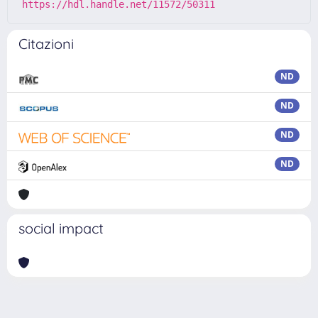
https://hdl.handle.net/11572/50311
Citazioni
ND
ND
ND
ND
social impact