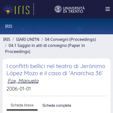
IRIS
IRIS
SIARI UNITN
04 Convegni (Proceedings)
04.1 Saggio in atti di convegno (Paper in
Proceedings)
I conflitti bellici nel teatro di Jerónimo
López Mozo e il caso di 'Anarchia 36'
Fox, Manuela
2006-01-01
Scheda breve
Scheda completa