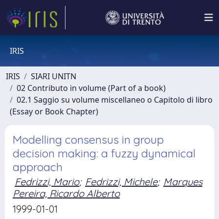
IRIS
IRIS
SIARI UNITN
02 Contributo in volume (Part of a book)
02.1 Saggio su volume miscellaneo o Capitolo di libro
(Essay or Book Chapter)
Modelling consensus in group
decision making: a fuzzy dynamical
approach
Fedrizzi, Mario
;
Fedrizzi, Michele
;
Marques
Pereira, Ricardo Alberto
1999-01-01