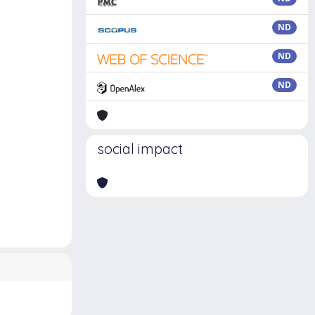
ND
ND
ND
social impact