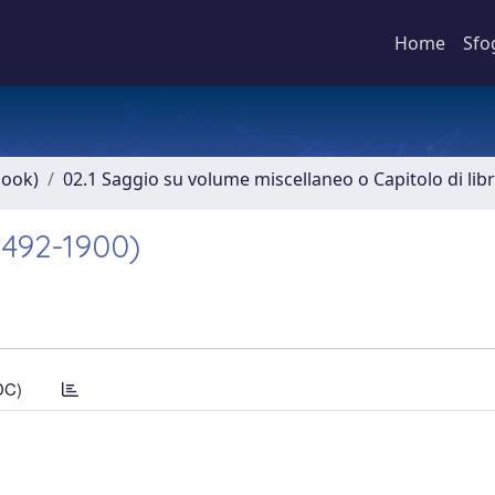
Home
Sfo
book)
02.1 Saggio su volume miscellaneo o Capitolo di lib
1492-1900)
DC)