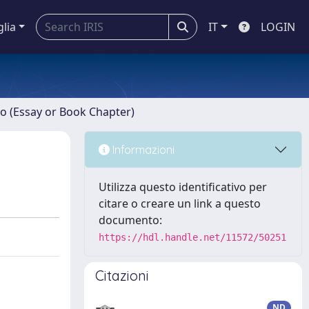
glia
IT
LOGIN
ro (Essay or Book Chapter)
Informazioni
Utilizza questo identificativo per
citare o creare un link a questo
documento:
https://hdl.handle.net/11572/50251
Citazioni
ND