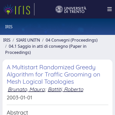
IRIS
IRIS
SIARI UNITN
04 Convegni (Proceedings)
04.1 Saggio in atti di convegno (Paper in
Proceedings)
A Multistart Randomized Greedy
Algorithm for Traffic Grooming on
Mesh Logical Topologies
Brunato, Mauro
;
Battiti, Roberto
2003-01-01
Abstract