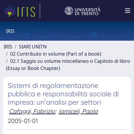
IRIS
IRIS
SIARI UNITN
02 Contributo in volume (Part of a book)
02.1 Saggio su volume miscellaneo o Capitolo di libro
(Essay or Book Chapter)
Sistemi di regolamentazione
pubblica e responsabilità sociale di
impresa: un’analisi per settori
Cafaggi, Fabrizio
;
Iamiceli, Paola
2005-01-01