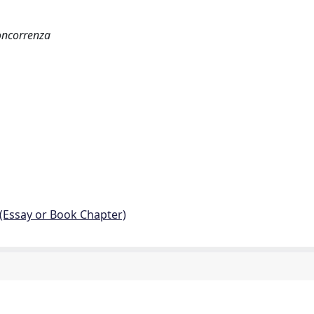
concorrenza
 (Essay or Book Chapter)