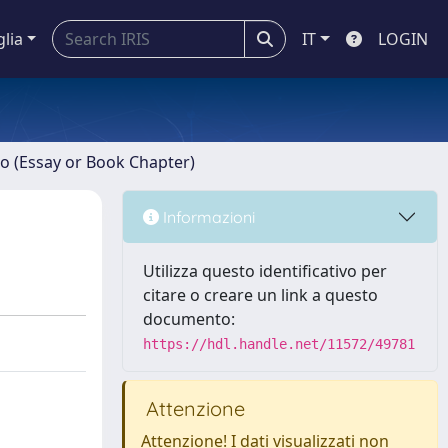
glia
IT
LOGIN
ro (Essay or Book Chapter)
Informazioni
Utilizza questo identificativo per
citare o creare un link a questo
documento:
https://hdl.handle.net/11572/49781
Attenzione
Attenzione! I dati visualizzati non