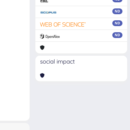
ND
ND
ND
social impact