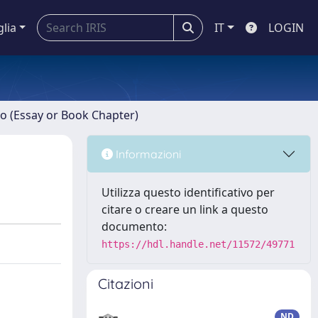
glia
IT
LOGIN
ro (Essay or Book Chapter)
Informazioni
Utilizza questo identificativo per
citare o creare un link a questo
documento:
https://hdl.handle.net/11572/49771
Citazioni
ND