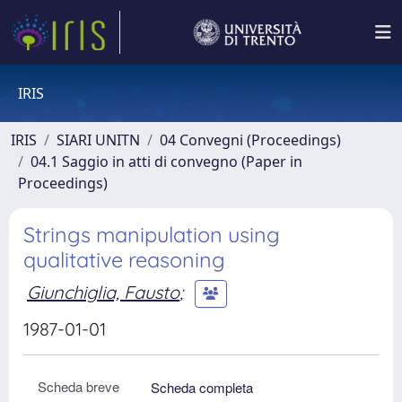
IRIS
IRIS
SIARI UNITN
04 Convegni (Proceedings)
04.1 Saggio in atti di convegno (Paper in
Proceedings)
Strings manipulation using
qualitative reasoning
Giunchiglia, Fausto
;
1987-01-01
Scheda breve
Scheda completa