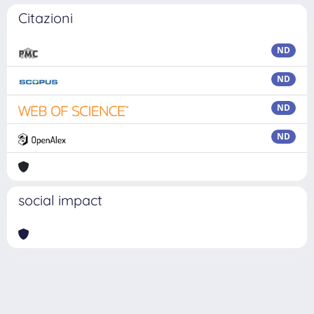
Citazioni
ND
ND
ND
ND
social impact