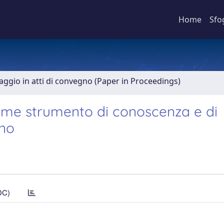
Home
Sfo
aggio in atti di convegno (Paper in Proceedings)
 come strumento di conoscenza e di
ano
DC)