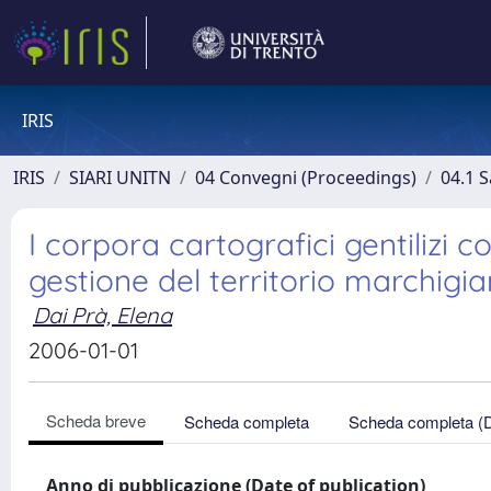
IRIS
IRIS
SIARI UNITN
04 Convegni (Proceedings)
04.1 S
I corpora cartografici gentilizi
gestione del territorio marchigi
Dai Prà, Elena
2006-01-01
Scheda breve
Scheda completa
Scheda completa (
Anno di pubblicazione (Date of publication)