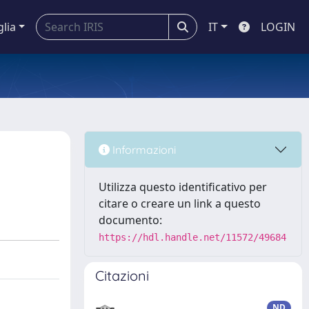
glia
IT
LOGIN
Informazioni
Utilizza questo identificativo per
citare o creare un link a questo
documento:
https://hdl.handle.net/11572/49684
Citazioni
ND