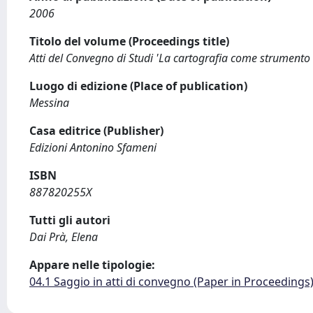
2006
Titolo del volume (Proceedings title)
Atti del Convegno di Studi 'La cartografia come strumento d
Luogo di edizione (Place of publication)
Messina
Casa editrice (Publisher)
Edizioni Antonino Sfameni
ISBN
887820255X
Tutti gli autori
Dai Prà, Elena
Appare nelle tipologie:
04.1 Saggio in atti di convegno (Paper in Proceedings