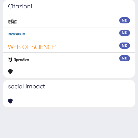
Citazioni
ND
ND
ND
ND
social impact
Powered by
IRIS
-
about IRIS
-