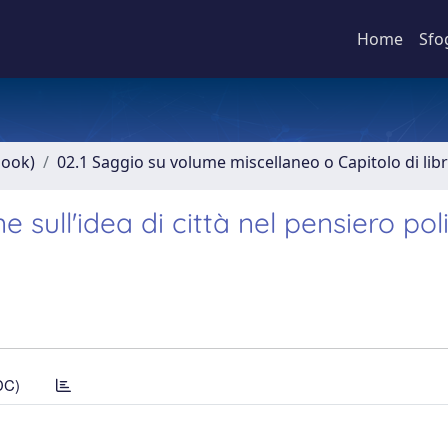
Home
Sfo
book)
02.1 Saggio su volume miscellaneo o Capitolo di lib
e sull'idea di città nel pensiero pol
DC)