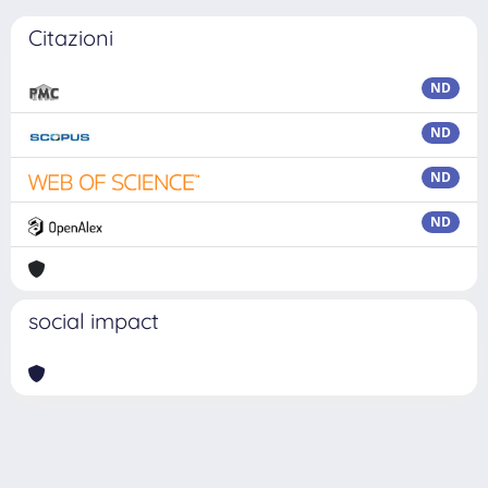
Citazioni
ND
ND
ND
ND
social impact