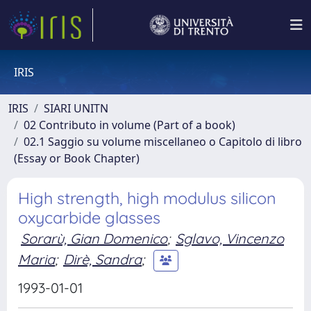
IRIS
IRIS
SIARI UNITN
02 Contributo in volume (Part of a book)
02.1 Saggio su volume miscellaneo o Capitolo di libro
(Essay or Book Chapter)
High strength, high modulus silicon
oxycarbide glasses
Sorarù, Gian Domenico
;
Sglavo, Vincenzo
Maria
;
Dirè, Sandra
;
1993-01-01