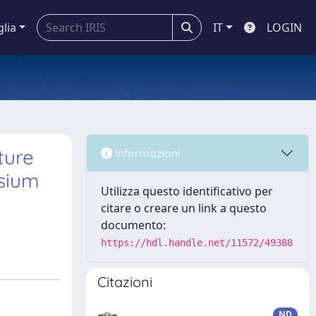
glia
IT
LOGIN
ture
Informazioni
ssium
Utilizza questo identificativo per
citare o creare un link a questo
documento:
https://hdl.handle.net/11572/49388
Citazioni
ND