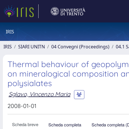
IRIS
IRIS
SIARI UNITN
04 Convegni (Proceedings)
04.1 S
Thermal behaviour of geopolyme
on mineralogical composition a
polysialates
Sglavo, Vincenzo Maria
2008-01-01
Scheda breve
Scheda completa
Scheda completa (