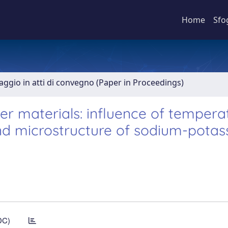
Home
Sfo
aggio in atti di convegno (Paper in Proceedings)
r materials: influence of tempera
nd microstructure of sodium-pota
DC)