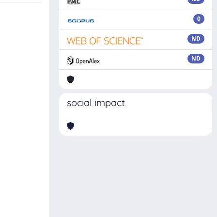
0
ND
ND
social impact