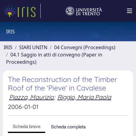
IRIS
IRIS
SIARI UNITN
04 Convegni (Proceedings)
04.1 Saggio in atti di convegno (Paper in
Proceedings)
The Reconstruction of the Timber
Roof of the 'Pieve' in Cavalese
Piazza, Maurizio
;
Riggio, Maria Paola
2006-01-01
Scheda breve
Scheda completa