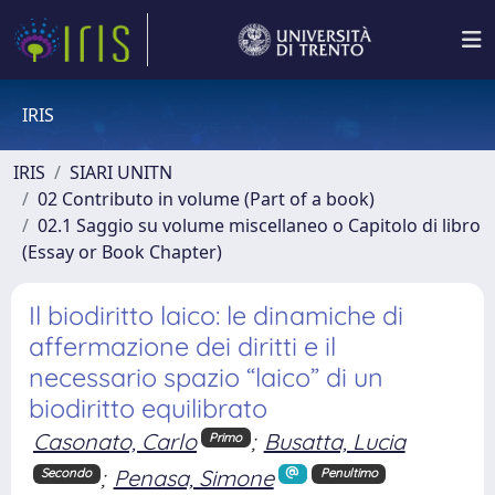
IRIS
IRIS
SIARI UNITN
02 Contributo in volume (Part of a book)
02.1 Saggio su volume miscellaneo o Capitolo di libro
(Essay or Book Chapter)
Il biodiritto laico: le dinamiche di
affermazione dei diritti e il
necessario spazio “laico” di un
biodiritto equilibrato
Casonato, Carlo
;
Busatta, Lucia
Primo
;
Penasa, Simone
Secondo
Penultimo