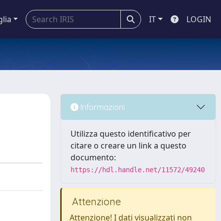
glia
IT
LOGIN
Informazioni
Utilizza questo identificativo per
citare o creare un link a questo
documento:
https://hdl.handle.net/11572/49240
Attenzione
Attenzione! I dati visualizzati non