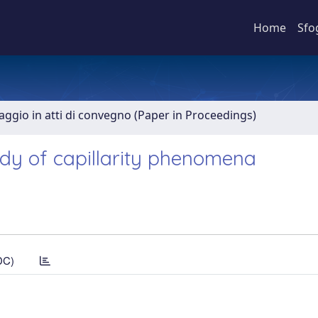
Home
Sfo
aggio in atti di convegno (Paper in Proceedings)
udy of capillarity phenomena
DC)