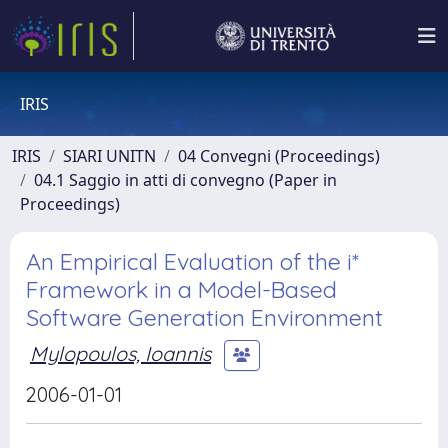
IRIS
IRIS
SIARI UNITN
04 Convegni (Proceedings)
04.1 Saggio in atti di convegno (Paper in
Proceedings)
An Empirical Evaluation of the i*
Framework in a Model-Based
Software Generation Environment
Mylopoulos, Ioannis
2006-01-01