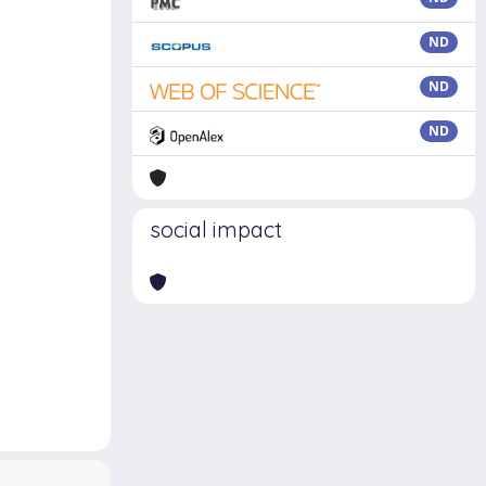
ND
ND
ND
social impact