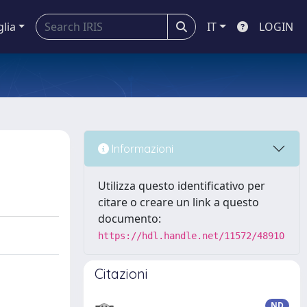
glia
IT
LOGIN
Informazioni
Utilizza questo identificativo per
citare o creare un link a questo
documento:
https://hdl.handle.net/11572/48910
Citazioni
ND