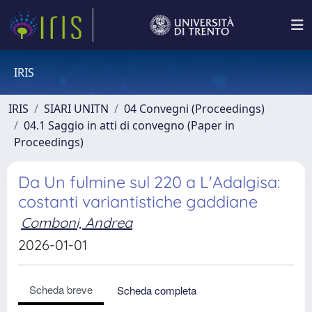
IRIS
IRIS
SIARI UNITN
04 Convegni (Proceedings)
04.1 Saggio in atti di convegno (Paper in
Proceedings)
Da Un fulmine sul 220 a L'Adalgisa:
costanti variantistiche gaddiane
Comboni, Andrea
2026-01-01
Scheda breve
Scheda completa