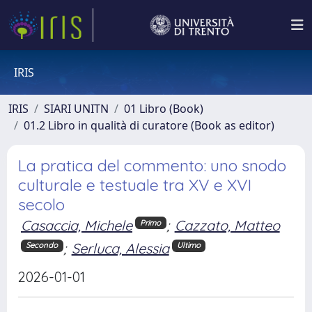
IRIS
IRIS
SIARI UNITN
01 Libro (Book)
01.2 Libro in qualità di curatore (Book as editor)
La pratica del commento: uno snodo
culturale e testuale tra XV e XVI
secolo
Casaccia, Michele
;
Cazzato, Matteo
Primo
;
Serluca, Alessia
Secondo
Ultimo
2026-01-01