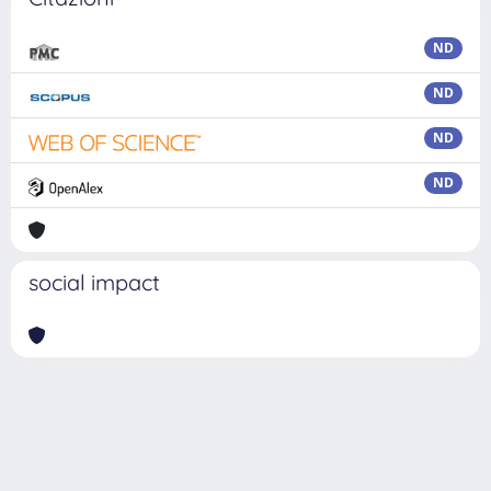
ND
ND
ND
ND
social impact
Powered by
IRIS
-
about IRIS
-
Utilizzo dei cookie
Copyright © 2026