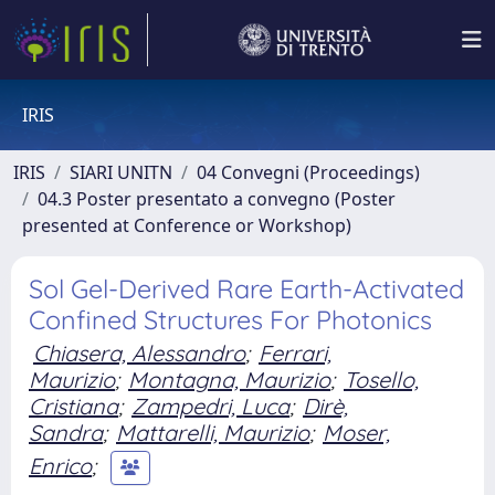
IRIS
IRIS
SIARI UNITN
04 Convegni (Proceedings)
04.3 Poster presentato a convegno (Poster
presented at Conference or Workshop)
Sol Gel-Derived Rare Earth-Activated
Confined Structures For Photonics
Chiasera, Alessandro
;
Ferrari,
Maurizio
;
Montagna, Maurizio
;
Tosello,
Cristiana
;
Zampedri, Luca
;
Dirè,
Sandra
;
Mattarelli, Maurizio
;
Moser,
Enrico
;