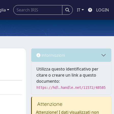
glia
IT
LOGIN
Informazioni
Utilizza questo identificativo per
citare o creare un link a questo
documento:
https://hdl.handle.net/11572/48585
Attenzione
Attenzione! I dati visualizzati non