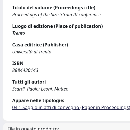
Titolo del volume (Proceedings title)
Proceedings of the Size-Strain III conference
Luogo di edizione (Place of publication)
Trento
Casa editrice (Publisher)
Università di Trento
ISBN
8884430143
Tutti gli autori
Scardi, Paolo; Leoni, Matteo
Appare nelle tipologie:
04.1 Saggio in atti di convegno (Paper in Proceedings
File in questo prodotto: