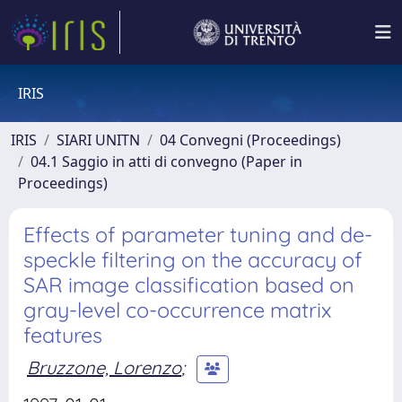
IRIS
IRIS
SIARI UNITN
04 Convegni (Proceedings)
04.1 Saggio in atti di convegno (Paper in
Proceedings)
Effects of parameter tuning and de-
speckle filtering on the accuracy of
SAR image classification based on
gray-level co-occurrence matrix
features
Bruzzone, Lorenzo
;