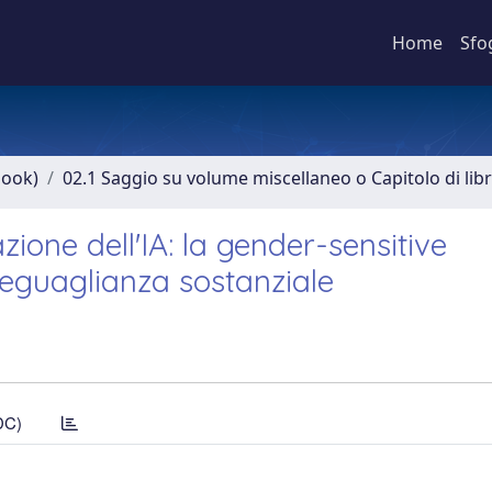
Home
Sfo
book)
02.1 Saggio su volume miscellaneo o Capitolo di lib
ione dell'IA: la gender-sensitive
guaglianza sostanziale
DC)