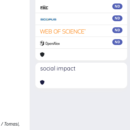
ND
ND
ND
ND
social impact
 / Tomasi,