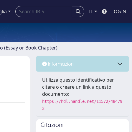
glia
IT
LOGIN
ro (Essay or Book Chapter)
Informazioni
Utilizza questo identificativo per
citare o creare un link a questo
documento:
https://hdl.handle.net/11572/48479
3
Citazioni