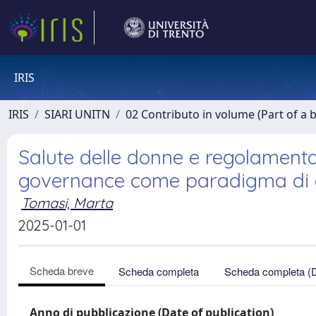
IRIS
IRIS
SIARI UNITN
02 Contributo in volume (Part of a 
Salute delle donne e regolamentaz
governance come paradigma di e
Tomasi, Marta
2025-01-01
Scheda breve
Scheda completa
Scheda completa (
Anno di pubblicazione (Date of publication)