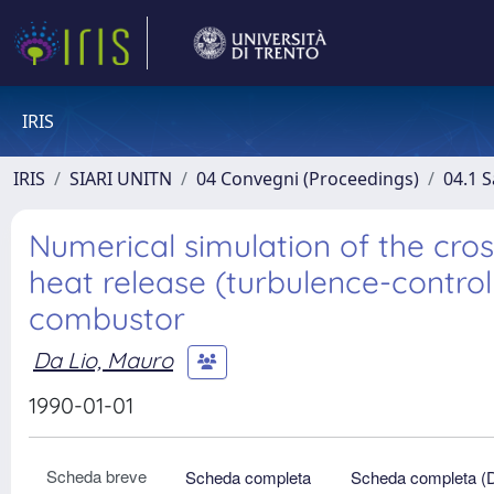
IRIS
IRIS
SIARI UNITN
04 Convegni (Proceedings)
04.1 S
Numerical simulation of the cr
heat release (turbulence-controll
combustor
Da Lio, Mauro
1990-01-01
Scheda breve
Scheda completa
Scheda completa (