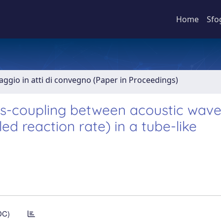
Home
Sfo
aggio in atti di convegno (Paper in Proceedings)
oss-coupling between acoustic wav
ed reaction rate) in a tube-like
DC)