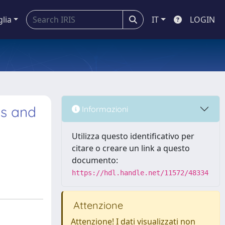
glia
IT
LOGIN
es and
Informazioni
Utilizza questo identificativo per
citare o creare un link a questo
documento:
https://hdl.handle.net/11572/48334
Attenzione
Attenzione! I dati visualizzati non